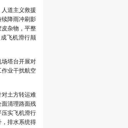
、人道主义救援
持续降雨冲刷影
胶皮杂物，平整
造成飞机滑行颠
机场塔台开展对
工作业干扰航空
针对土方转运难
全面清理路面残
平压实飞机滑行
升，排水系统得