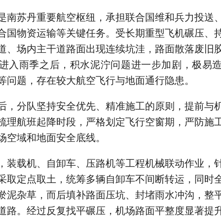
是南苏丹重要航空枢纽，承担联合国维和兵力投送
合国物资运输等关键任务。受长期重型飞机碾压、
道、场内主干道路面出现连续坑洼，路面散落废旧
进入雨季之后，积水泥泞问题进一步加剧，极易
等问题，存在较大航空飞行与地面通行隐患。
后，分队坚持安全优先、精准施工的原则，提前与
梳理航班起降时段，严格划定飞行空窗期，严防施
场空域和地面安全底线。
，装载机、自卸车、压路机等工程机械联动作业，
采取定点取土，统筹多辆自卸车不间断转运，同时
淤泥杂草，而后填补路面压坑、封堵雨水冲沟，整
道路。经过反复找平碾压，机场路面平整度显著提