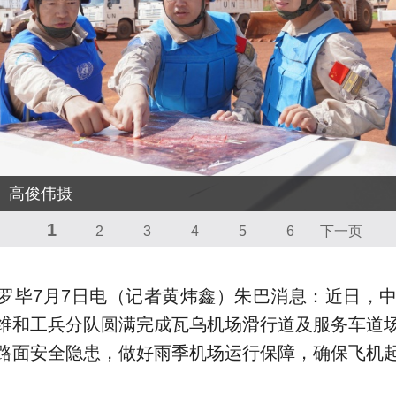
。高俊伟摄
1
2
3
4
5
6
下一页
罗毕7月7日电（记者黄炜鑫）朱巴消息：近日，中
维和工兵分队圆满完成瓦乌机场滑行道及服务车道
路面安全隐患，做好雨季机场运行保障，确保飞机