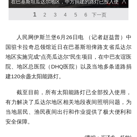
在巴基斯坦瓜达尔地区，中方捐建的路灯已投入使
1
用。人民网 瓦卡尔·艾哈迈德摄
2
3
4
5
6
下一页
人民网伊斯兰堡6月26日电 （记者赵益普）中
国驻卡拉奇总领馆近日在巴基斯坦俾路支省瓜达尔
地区实施完成“点亮瓜达尔”民生项目，在中巴友谊医
院、地区总医院（DHQ医院）以及当地多条道路捐
建120余盏太阳能路灯。
截至目前，所有太阳能路灯已全部投入使用，
有力解决了瓜达尔地区相关地段夜间照明问题，为
当地居民、渔民夜间出行和作业提供了极大便利和
安全保障。