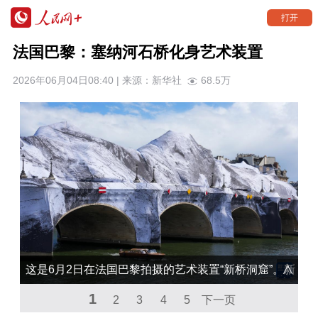
打开
法国巴黎：塞纳河石桥化身艺术装置
2026年06月04日08:40 | 来源：
新华社
68.5万
这是6月2日在法国巴黎拍摄的艺术装置“新桥洞窟”。新
1
华社记者 邬惠我 摄
2
3
4
5
下一页