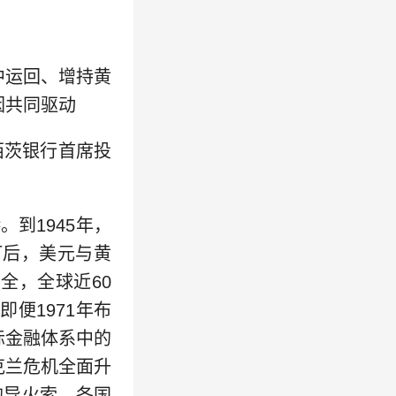
运回、增持黄
因共同驱动
西茨银行首席投
到1945年，
订后，美元与黄
全，全球近60
便1971年布
际金融体系中的
克兰危机全面升
的导火索。各国