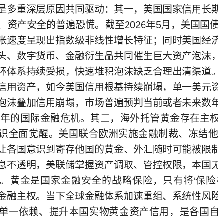
是多重深层原因共同驱动：其一，美国国家信用长
、资产安全的普遍恐慌。截至2026年5月，美国国债
张速度呈现出指数级非线性增长特征；同时美国经
头、数字货币、金融衍生品共同催生巨大资产泡沫
环体系持续受损，快速堆积泡沫缺乏合理出清渠道
信用资产，如今美国信用根基持续崩塌，单一美元
泡沫叠加信用崩塌，市场普遍预判当前或者未来数
08年的国际金融危机。其二，海外托管黄金存在主
识全面觉醒。美国联合欧洲实施金融制裁、冻结他国
让各国意识到寄存他国的黄金、外汇随时可能被限
息不透明，美联储掌握资产调取、管控权限，本国
。黄金是国家金融安全的战略保险，只有将‘保险
金融主权。当下全球金融体系加速重组、系统性风
单一依赖、提升本国实物黄金资产信用，是各国