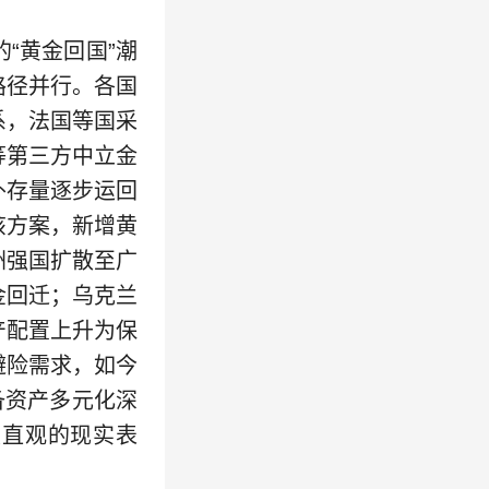
“黄金回国”潮
路径并行。各国
系，法国等国采
等第三方中立金
外存量逐步运回
该方案，新增黄
洲强国扩散至广
金回迁；乌克兰
产配置上升为保
避险需求，如今
备资产多元化深
最直观的现实表