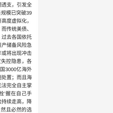
期透支，引发全
规模已突破39
济高度虚拟化，
，而传统美债、
。过去各国依托
资产储备风险急
年或将出现冲击
权失控隐患，各
3000亿海外
制处置；而且海
无法完全自主掌
栓’握在自己手
险持续走高，降
自然且必然的选