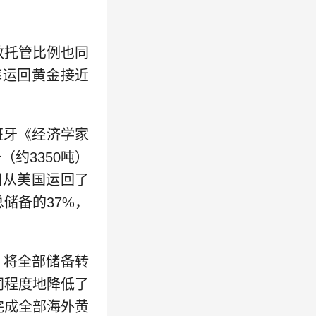
敦托管比例也同
库运回黄金接近
班牙《经济学家
约3350吨）
德国从美国运回了
总储备的37%，
将全部储备转
同程度地降低了
完成全部海外黄