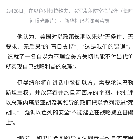
2月28日，在以色列特拉维夫，以军发射防空拦截弹（长时
间曝光照片）。新华社记者陈君清摄
他认为，美国对以政策长期以来是“无条件、无
要求、无后果”的“盲目支持”，“这是我们的错误”，
“造就了一名自以为不理会美方关切也能不付出代价
就实现自己战略利益的总理”。
伊曼纽尔将在讲话中敦促以方，需要承认巴勒
斯坦主权，并放弃吞并约旦河西岸的企图。他批评
以总理内塔尼亚胡及其领导的政府把以色列带进“死
胡同”，强调以色列的安全“不能建立在战略孤立基础
上”。
“听着，如果以色列领导人试图吞并约旦河西岸