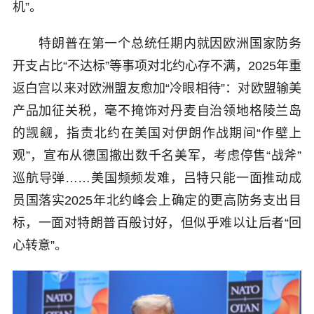
机”。
特朗普在第一个总统任期内就因欧洲国家防务
开支占比“不达标”等事项对北约心存不满，2025年重
返白宫以来对欧洲盟友愈加“冷眼相待”：对欧盟输美
产品加征关税，毫不掩饰对丹麦自治领地格陵兰岛
的觊觎，指责北约在美国对伊朗作战期间“作壁上
观”，宣布从德国撤出数千名美军，考虑停售“战斧”
巡航导弹……美国频频发难，吕特只能一面推动成
员国落实2025年北约峰会上确定的更高防务支出目
标，一面对特朗普百般讨好，但似乎难以让后者“回
心转意”。