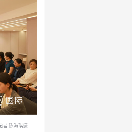
记者 陈海琪摄