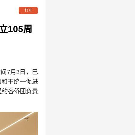
打开
105周
间7月3日，巴
国和平统一促进
里约各侨团负责