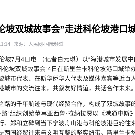
科伦坡双城故事会”走进科伦坡港口
1:14
| 来源：
人民网-国际频道
伦坡7月4日电 （记者白元琪）以“海港城市发展中
·科伦坡双城故事会”4日在斯里兰卡科伦坡港口城举
坡城市代表、在斯华侨华人代表及媒体嘉宾等近百
港城市的交流往来，共叙友好情谊，共话合作未来
之路的千年航迹与现代经贸合作，构成了双城故事
一路”组织创始董事亚西鲁·拉纳拉贾以《港通中斯
行、郑和立碑到当下宁波舟山港与科伦坡港巨轮往
是两国经贸往来与文明互鉴的坚实纽带。斯里兰卡