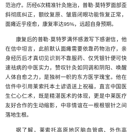
范治疗。历经6次精准针灸施治，普勒·莫特罗面部歪
斜彻底纠正，额纹复原、皱眉闭眼功能恢复正常，
面瘫近乎痊愈，康复率达95%，远超自身预期。
康复后的普勒·莫特罗满怀感激写下感谢信，他
在信中坦言，此前默认面瘫需要依靠药物治疗，亲
身经历后才真切见识到不靠服药、仅凭银针便可快
速祛病的中医实力，赞叹针灸如同调和阴阳、唤醒
人体自愈之力，是独树一帜的东方医学瑰宝。他在
信件中引用莱索托本土谚语送上祝福，直言中国医
生仁心仁术，既是精湛医术的体现，更是中莱医疗
友好合作的生动缩影，中非情谊在一根根银针之间
落地生根。
据了解，莱索托高原地区脑血管病、外伤高