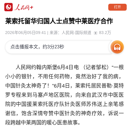
打开
莱索托留华归国人士点赞中莱医疗合作
2026年06月05日09:41
| 来源：
人民网-国际频道
83.2万
点击播报本文，约3分23秒
人民网约翰内斯堡6月4日电 （记者邹松）“一根
小小的银针，不用任何药物，竟然治好了我的病，
中国针灸太神奇了！”6月4日，莱索托居民普勒·莫特
罗专程来到马塞卢地区医院，向来自武汉市中医医
院的中国援莱索托医疗队针灸医师苏伟送上亲笔感
谢信，饱含深情夸赞中医针灸的神奇疗效，诉说一
段跨越中莱两国的暖心医患故事。