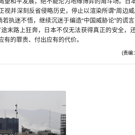
渴望和平发展，绝不能沦为地缘博弈的角斗场。日
正视并深刻反省侵略历史，停止以渲染所谓“周边威
。倘若执迷不悟，继续沉迷于编造“中国威胁论”的谎言
穷途末路上狂奔，日本不仅无法获得真正的安全，
应有的罪责、付出应有的代价。
(责编