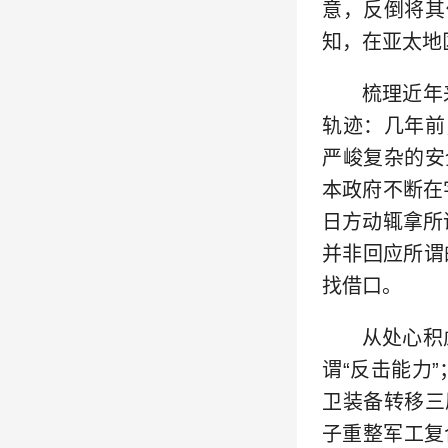
意，反倒将其
知，在亚太地
梳理近年
轨迹：几年前
严峻复杂的安
本政府不断在
日方动辄拿所
并非回应所谓
找借口。
从处心积
谓“反击能力
卫装备转移三
子重整军工复