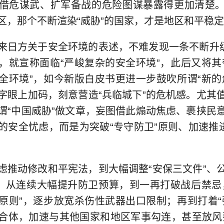
借危谋武、扩军备战的危险图谋暴露得更加清楚
区，那个不断渲染“威胁”的国家，才是地区和平稳
来日方关于安全环境的表述，不难发现一条不断升级
，就宣称面临“严峻复杂的安全环境”，此后又将其
全环境”，如今新版白皮书更进一步鼓吹所谓“新的
字眼上加码，刻意营造“兵临城下”的危机感。尤其
谓“中国威胁”做文章，妄图借此煽动焦虑、裹挟民
的安全忧虑，而是为突破“专守防卫”原则、加速推进
虑推动修改和平宪法，到大幅调整“安保三文件”、
”；从连续大幅提升防卫预算，到一再打破战后禁忌
原则”，逐步放宽杀伤性武器出口限制；再到打着“
合体，加速与其他国家和地区军事勾连，甚至放风