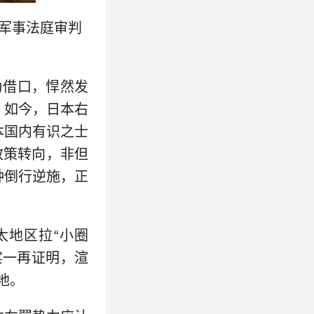
际军事法庭审判
为借口，悍然发
。如今，日本右
本国内有识之士
政策转向，非但
种倒行逆施，正
太地区拉“小圈
实一再证明，渲
地。