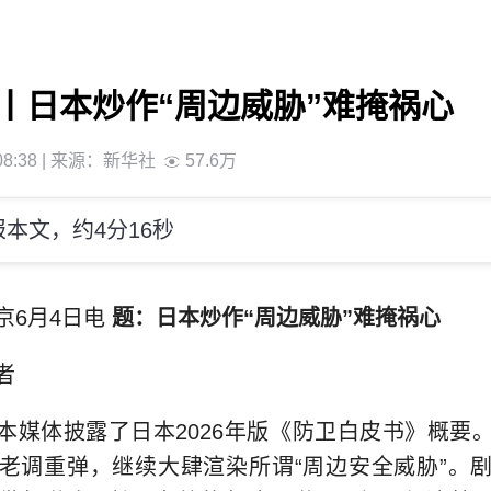
丨日本炒作“周边威胁”难掩祸心
8:38
| 来源：
新华社
57.6万
本文，约4分16秒
京6月4日电
题：日本炒作“周边威胁”难掩祸心
者
本媒体披露了日本2026年版《防卫白皮书》概要
老调重弹，继续大肆渲染所谓“周边安全威胁”。