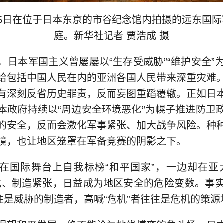
月5日在位于日本东京的市谷纪念馆内拍摄的远东国
庭。新华社记者 贾浩成 摄
，日本军国主义曾屡屡以“生存受威胁”“维护安全”
给包括中国人民在内的亚洲各国人民带来深重灾难
有深刻反省历史罪责，反而妄图重蹈覆辙。正如日
本政府持续以“周边安全环境恶化”为幌子推进防卫
的安全，反而会激化军事紧张、加大战争风险。种
境，也让地区笼罩在军备竞赛的阴影之下。
在国际舞台上自我标榜“和平国家”，一边却在亚
抗、制造紧张，日益成为地区安全的危险变数。事
往往是威胁的制造者，高喊“危机”者往往是危机的策源