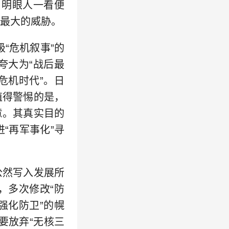
。明眼人一看便
定最大的威胁。
“危机叙事”的
夸大为“战后最
危机时代”。日
值得警惕的是，
意。其真实目的
“再军事化”寻
公然写入发展所
，多次修改“防
强化防卫”的幌
要放弃“无核三