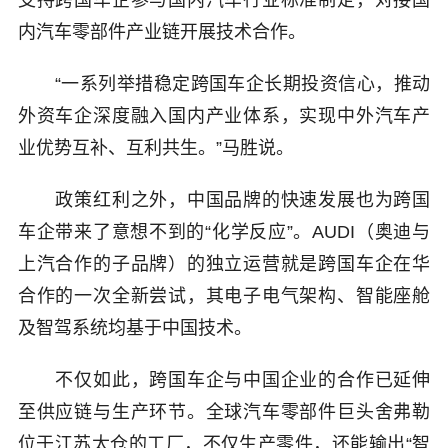
支持跨国车企参与国内汽车行业标准制定，对接国
内汽车零部件产业链开展技术合作。
“一系列举措稳定跨国车企长期投资信心，推动
外资车企深度融入国内产业体系，实现中外汽车产
业优势互补、互利共生。”马胜说。
政策红利之外，中国品牌的快速发展也为跨国
车企带来了意想不到的“化学反应”。AUDI（奥迪与
上汽合作的子品牌）的独立运营就是跨国车企在华
合作的一次全新尝试，其电子电气架构、智能座舱
及智驾系统均基于中国技术。
不仅如此，跨国车企与中国企业的合作已延伸
至供应链与生产环节。全球汽车零部件巨头舍弗勒
位于江苏太仓的工厂，不仅生产零件，还能输出“智