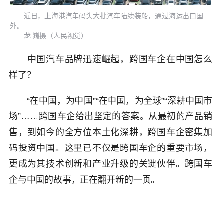
近日，上海港汽车码头大批汽车陆续装船，通过海运出口国
外。
龙 巍摄（人民视觉）
中国汽车品牌迅速崛起，跨国车企在中国怎么
样了？
“在中国，为中国”“在中国，为全球”“深耕中国市
场”……跨国车企给出坚定的答案。从最初的产品销
售，到如今的全方位本土化深耕，跨国车企密集加
码投资中国。这里已不仅是跨国车企的重要市场，
更成为其技术创新和产业升级的关键伙伴。跨国车
企与中国的故事，正在翻开新的一页。