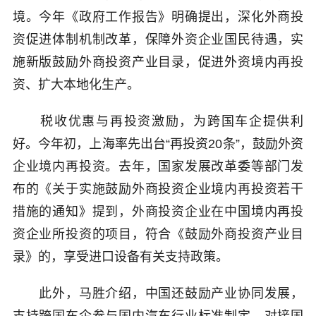
境。今年《政府工作报告》明确提出，深化外商投
资促进体制机制改革，保障外资企业国民待遇，实
施新版鼓励外商投资产业目录，促进外资境内再投
资、扩大本地化生产。
税收优惠与再投资激励，为跨国车企提供利
好。今年初，上海率先出台“再投资20条”，鼓励外资
企业境内再投资。去年，国家发展改革委等部门发
布的《关于实施鼓励外商投资企业境内再投资若干
措施的通知》提到，外商投资企业在中国境内再投
资企业所投资的项目，符合《鼓励外商投资产业目
录》的，享受进口设备有关支持政策。
此外，马胜介绍，中国还鼓励产业协同发展，