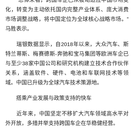
“总体来看，跨国车企已从被动适应中国市场变
化，转变为主动依托国内完整产业体系、庞大消费
市场调整战略，将中国定位为全球核心战略市场。”
马胜表示。
瑞银数据显示，自2018年以来，大众汽车、斯
特兰蒂斯、梅赛德斯-奔驰和宝马集团等欧洲车企已
与至少38家中国公司和研究机构建立技术合作伙伴
关系，涵盖软件、硬件、电池和车联网技术等领
域。中国已升级为全球汽车技术策源地。
搭乘产业发展与政策支持的快车
近年来，中国坚定不移扩大汽车领域高水平对
外开放，多措并举支持跨国车企在华稳健经营。