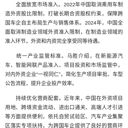
全面放宽市场准入。2022年中国取消乘用车制
造外资股比限制，打破长期合资股权约束，保障跨
国车企自主布局生产与销售体系。2024年，中国全
面取消制造业领域外资准入限制，在制造业领域的
准入环节，外资和内资完全享受同等待遇。
统一产业监管标准。马胜介绍，在新能源汽
车、智能网联产品准入、项目投资和市场监管中，
对内外资企业“一视同仁”，简化生产项目审批、车型
公告流程，提升企业投产效率。
持续优化营商配套。近年来，中国在外资项目
用地、跨境资金流动、进出口通关、高端人才引进
等方面提供便利，依托自贸试验区、汽车产业集聚
区落实专项扶持，为跨国车企提供了良好的营商环