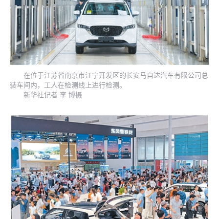
在位于江苏省南京市江宁开发区的长安马自达汽车有限公司总
装车间内，工人在检测线上进行检测。
新华社记者 李 博摄