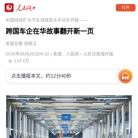
打开
中国持续扩大汽车领域高水平对外开放——
跨国车企在华故事翻开新一页
本报记者 徐佩玉
2026年05月26日09:22
| 来源：
人民网－人民日报海外版
119.4万
点击播报本文，约12分40秒