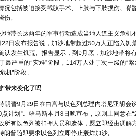
情况包括被迫接受截肢手术、上肢与下肢损伤、脊
烧伤。
地带长达两年的军事行动造成当地人道主义危机不
月22日发布报告说，加沙地带超过50万人正陷入饥
确认发生饥荒。报告显示，到9月底，加沙地带将有
于最严重的“灾难”阶段，114万人处于次一级的“紧
“危机”阶段。
划”带来变化了吗
普9月29日在白宫与以色列总理内塔尼亚胡会
0点计划”。哈马斯本月3日晚宣布，原则上同意在“
放所有以色列被扣押人员和遗体，愿立即经由调解
特朗普随即要求以色列立即停止轰炸加沙。