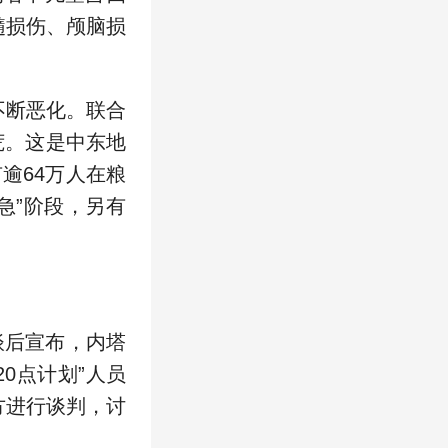
髓损伤、颅脑损
断恶化。联合
荒。这是中东地
逾64万人在粮
急”阶段，另有
谈后宣布，内塔
20点计划”人员
方进行谈判，讨