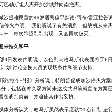
0万巴勒斯坦人离开加沙城并向南撤离。
提难民营的46岁居民穆罕默德·阿布·雷亚拉告
信停火声明。“我们听说了有关消息，但战机从未
年来，每次希望刚刚出现，又会再次破灭。”
迎来持久和平
4日发表声明说，以色列与哈马斯代表团将于6日
0点计划”讨论交换人员的现场条件和细节安排。
路撒冷邮报》分析说，特朗普促成加沙停火方案的
部分，包括在冲突双方尚未达成共识前就宣布方案
留在谈判桌前，并迫使其作出妥协。
分析认为，哈马斯虽然表示愿就“20点计划”进