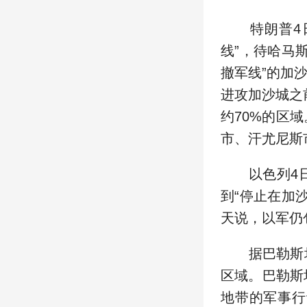
特朗普4日
线”，待哈马
撤军线”的加
进攻加沙城之
约70%的区
市、汗尤尼斯
以色列4日表
到“停止在加
天说，以军仍
据巴勒斯坦
区域。巴勒斯
地带的军事行