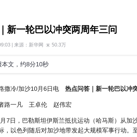
｜新一轮巴以冲突两周年三问
9:03 | 来源：
新华网
50.3万
本文，约8分10秒
撒冷/加沙10月6日电
热点问答｜新一轮巴以冲
路一凡 王卓伦 赵伟宏
0月7日，巴勒斯坦伊斯兰抵抗运动（哈马斯）从加
标，以色列随后对加沙地带发起大规模军事行动。