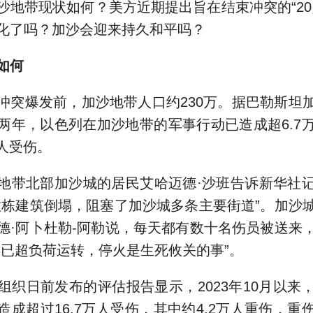
沙地带现状如何？美方近期提出旨在结束冲突的“20
化了吗？加沙会迎来持久和平吗？
如何
爆发前，加沙地带人口约230万。据巴勒斯坦
两年，以色列在加沙地带的军事行动已造成超6.7
万人受伤。
带北部加沙城的居民艾哈迈德·沙班告诉新华社记
数栋建筑倒塌，阻塞了加沙城多条主要街道”。加沙
德·阿卜杜勒-阿勒说，每天都有数十名伤员被送来
早已超负荷运转，停火是生死攸关的事”。
日前发布的评估报告显示，2023年10月以来
造成超过16.7万人受伤，其中约4.2万人重伤，重