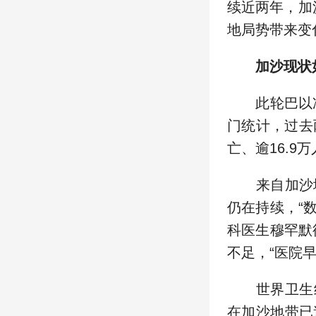
续近两年，加
地局势带来变
加沙现状
此轮巴以冲突
门统计，过去
亡、逾16.9
来自加沙地
仍在持续，“
科医生穆罕默
不足，“医院
世界卫生组织
在加沙地带已