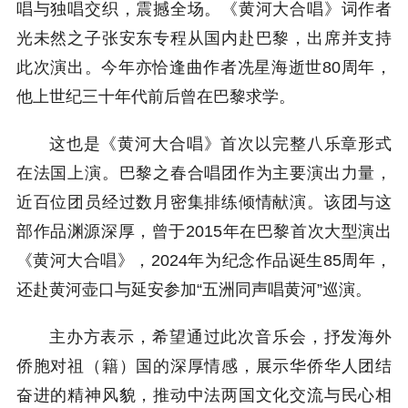
唱与独唱交织，震撼全场。《黄河大合唱》词作者
光未然之子张安东专程从国内赴巴黎，出席并支持
此次演出。今年亦恰逢曲作者冼星海逝世80周年，
他上世纪三十年代前后曾在巴黎求学。
这也是《黄河大合唱》首次以完整八乐章形式
在法国上演。巴黎之春合唱团作为主要演出力量，
近百位团员经过数月密集排练倾情献演。该团与这
部作品渊源深厚，曾于2015年在巴黎首次大型演出
《黄河大合唱》，2024年为纪念作品诞生85周年，
还赴黄河壶口与延安参加“五洲同声唱黄河”巡演。
主办方表示，希望通过此次音乐会，抒发海外
侨胞对祖（籍）国的深厚情感，展示华侨华人团结
奋进的精神风貌，推动中法两国文化交流与民心相