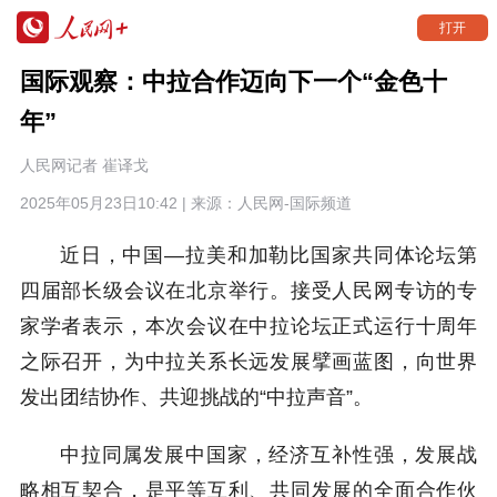
打开
国际观察：中拉合作迈向下一个“金色十
年”
人民网记者 崔译戈
2025年05月23日10:42 | 来源：
人民网-国际频道
近日，中国—拉美和加勒比国家共同体论坛第
四届部长级会议在北京举行。接受人民网专访的专
家学者表示，本次会议在中拉论坛正式运行十周年
之际召开，为中拉关系长远发展擘画蓝图，向世界
发出团结协作、共迎挑战的“中拉声音”。
中拉同属发展中国家，经济互补性强，发展战
略相互契合，是平等互利、共同发展的全面合作伙