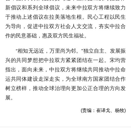
新倡议和系列全球倡议，未来中拉双方将继续致力
于推动上述倡议在拉美落地生根。民心工程以民生
为导向，促进中拉双方社会人文交流，夯实中拉合
作的民意基础，惠及双方民生福祉。
“相知无远近，万里尚为邻。”独立自主、发展振
兴的共同梦想把中拉双方紧紧团结在一起。宋均营
指出，面向未来，中拉双方将继续共同推动中拉命
运共同体建设走深走实，为全球南方国家团结合作
树立榜样，推动全球治理向更加公正合理的方向发
展。
(责编：崔译戈、杨牧)