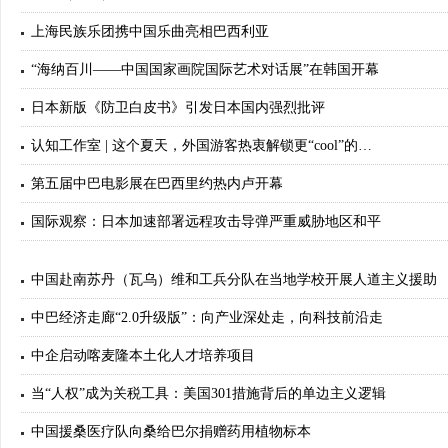
上海民族乐团携中国乐曲亮相巴西利亚
“海纳百川——中国国家画院国际艺术对话展”在韩国开幕
日本新版《防卫白皮书》引发日本国内强烈批评
认知工作室 | 这个夏天，外国游客热衷解锁更“cool”的…
第五届中巴电影展在巴西里约热内卢开幕
国际观察：日本加速部署远程攻击导弹严重威胁地区和平
中国赴南苏丹（瓦乌）维和工兵分队在当地学校开展人道主义援助
中巴经济走廊“2.0升级版”：向产业深处走，向科技前沿走
中企启动喀麦隆本土化人才培养项目
当“人权”成为关税工具：美国301措施背后的单边主义逻辑
中国援桑医疗队向桑给巴尔捐赠药用植物标本