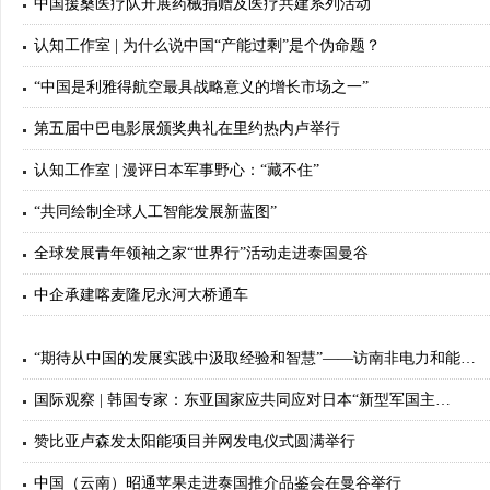
中国援桑医疗队开展药械捐赠及医疗共建系列活动
认知工作室 | 为什么说中国“产能过剩”是个伪命题？
“中国是利雅得航空最具战略意义的增长市场之一”
第五届中巴电影展颁奖典礼在里约热内卢举行
认知工作室 | 漫评日本军事野心：“藏不住”
“共同绘制全球人工智能发展新蓝图”
全球发展青年领袖之家“世界行”活动走进泰国曼谷
中企承建喀麦隆尼永河大桥通车
“期待从中国的发展实践中汲取经验和智慧”——访南非电力和能…
国际观察 | 韩国专家：东亚国家应共同应对日本“新型军国主…
赞比亚卢森发太阳能项目并网发电仪式圆满举行
中国（云南）昭通苹果走进泰国推介品鉴会在曼谷举行