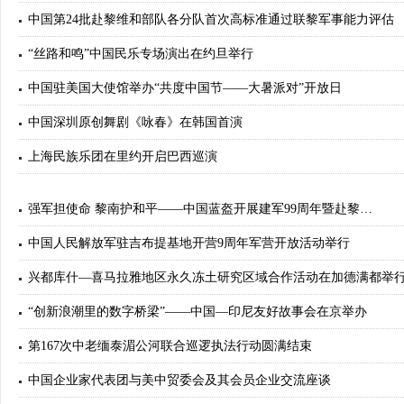
中国第24批赴黎维和部队各分队首次高标准通过联黎军事能力评估
“丝路和鸣”中国民乐专场演出在约旦举行
中国驻美国大使馆举办“共度中国节——大暑派对”开放日
中国深圳原创舞剧《咏春》在韩国首演
上海民族乐团在里约开启巴西巡演
强军担使命 黎南护和平——中国蓝盔开展建军99周年暨赴黎…
中国人民解放军驻吉布提基地开营9周年军营开放活动举行
兴都库什—喜马拉雅地区永久冻土研究区域合作活动在加德满都举
“创新浪潮里的数字桥梁”——中国—印尼友好故事会在京举办
第167次中老缅泰湄公河联合巡逻执法行动圆满结束
中国企业家代表团与美中贸委会及其会员企业交流座谈