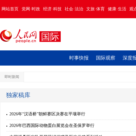
网站首页
党网·时政
经济·科技
社会·法治
文旅·体育
健康·生活
观
国际
时事快报
国际观察
深度
即时新闻
独家稿库
2026年“汉语桥”朝鲜赛区决赛在平壤举行
2026年巴西国际动物蛋白展览会在圣保罗举行