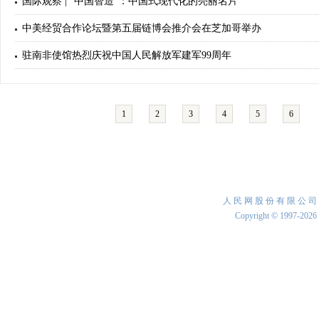
国际观察 | “中国智造”：中国式现代化的亮丽名片
中美经贸合作论坛暨第五届链博会推介会在芝加哥举办
驻南非使馆热烈庆祝中国人民解放军建军99周年
1
2
3
4
5
6
人 民 网 股 份 有 限 公 司
Copyright © 1997-2026 b